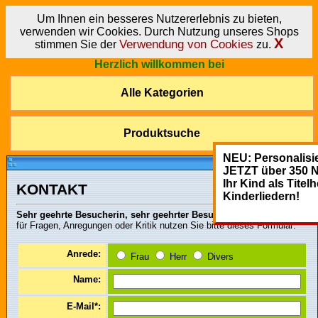
Um Ihnen ein besseres Nutzererlebnis zu bieten,
verwenden wir Cookies. Durch Nutzung unseres Shops
X
Verwendung von Cookies
stimmen Sie der
zu.
Herzlich willkommen bei
Alle Kategorien
Produktsuche
NEU: Personalisie
JETZT über 350 
Ihr Kind als Titel
KONTAKT
Kinderliedern!
Sehr geehrte Besucherin, sehr geehrter Besucher,
für Fragen, Anregungen oder Kritik nutzen Sie bitte dieses Formular:
Anrede:
Frau
Herr
Divers
Name:
E-Mail*: